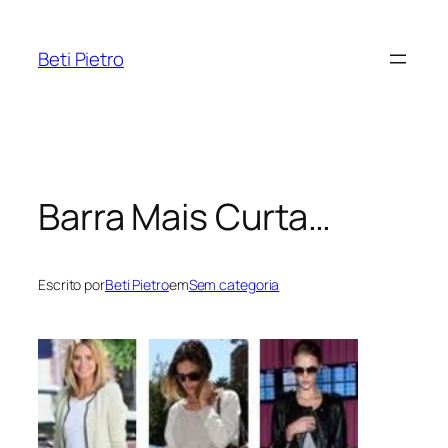
Pular
para
Beti Pietro
o
conteúdo
Barra Mais Curta…
Escrito por
Beti Pietro
em
Sem categoria