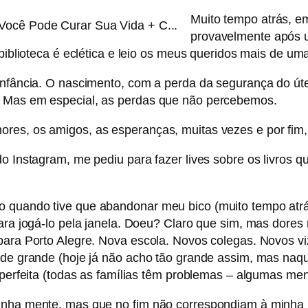
Muito tempo atrás, em
provavelmente após u
 biblioteca é eclética e leio os meus queridos mais de um
infância. O nascimento, com a perda da segurança do úte
. Mas em especial, as perdas que não percebemos.
ores, os amigos, as esperanças, muitas vezes e por fi
o Instagram, me pediu para fazer lives sobre os livros qu
 quando tive que abandonar meu bico (muito tempo atrás
para jogá-lo pela janela. Doeu? Claro que sim, mas dores
para Porto Alegre. Nova escola. Novos colegas. Novos vi
de grande (hoje já não acho tão grande assim, mas naquel
a perfeita (todas as famílias têm problemas – algumas me
minha mente, mas que no fim não correspondiam à minha 