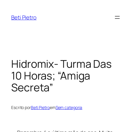
Pular
para
Beti Pietro
o
conteúdo
Hidromix- Turma Das
10 Horas; “Amiga
Secreta”
Escrito por
Beti Pietro
em
Sem categoria