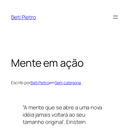
Pular
para
Beti Pietro
o
conteúdo
Mente em ação
Escrito por
Beti Pietro
em
Sem categoria
“A mente que se abre a uma nova
idéia jamais voltará ao seu
tamanho original’. Einstein