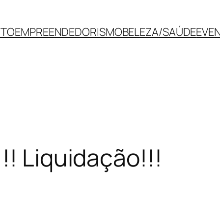
NTO
EMPREENDEDORISMO
BELEZA/SAÚDE
EVE
!! Liquidação!!!