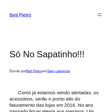
Pular
para
Beti Pietro
o
conteúdo
Só No Sapatinho!!!
Escrito por
Beti Pietro
em
Sem categoria
Como já estamos sendo alertadas, os
acessórios, serão o ponto alto do
faturamento das lojas em 2016. No ano
passado fiquei atenta aos mesmos. Um