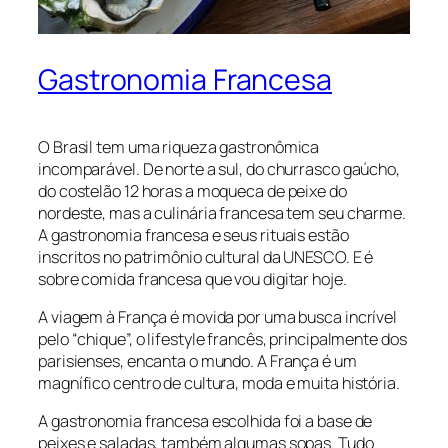
Gastronomia Francesa
O Brasil tem uma riqueza gastronômica
incomparável. De norte a sul, do churrasco gaúcho,
do costelão 12 horas a moqueca de peixe do
nordeste, mas a culinária francesa tem seu charme.
A gastronomia francesa e seus rituais estão
inscritos no patrimônio cultural da UNESCO. E é
sobre comida francesa que vou digitar hoje.
A viagem à França é movida por uma busca incrível
pelo “chique”, o lifestyle francês, principalmente dos
parisienses, encanta o mundo. A França é um
magnífico centro de cultura, moda e muita história.
A gastronomia francesa escolhida foi a base de
peixes e saladas, também algumas sopas. Tudo