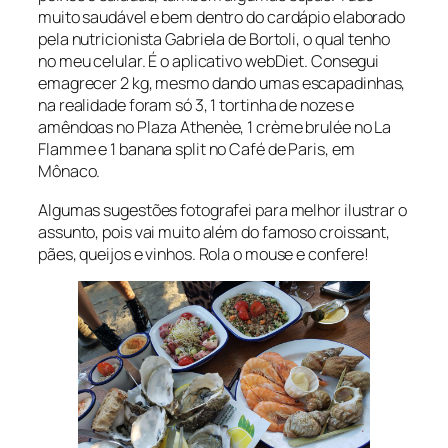
muito saudável e bem dentro do cardápio elaborado
pela nutricionista Gabriela de Bortoli, o qual tenho
no meu celular. É o aplicativo webDiet. Consegui
emagrecer 2 kg, mesmo dando umas escapadinhas,
na realidade foram só 3, 1 tortinha de nozes e
amêndoas no Plaza Athenèe, 1 crème brulée no La
Flamme e 1 banana split no Café de Paris, em
Mônaco.
Algumas sugestões fotografei para melhor ilustrar o
assunto, pois vai muito além do famoso croissant,
pães, queijos e vinhos. Rola o mouse e confere!