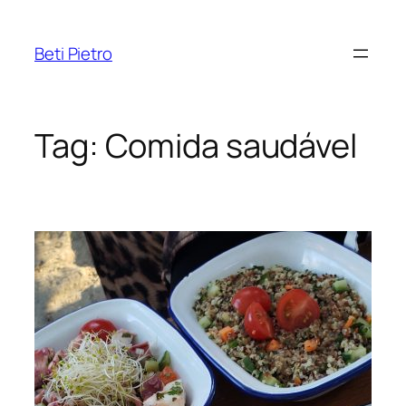
Pular
para
Beti Pietro
o
conteúdo
Tag:
Comida saudável