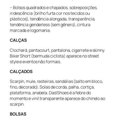
– Bolsos quadrados e chapados, sobreposições,
iridescência (brilho furta cor nos tecidos ou
plásticos), tendência alongada, transparência,
tendência genderless (sem gênero), cintura
marcada e logomania.
CALÇAS
Clochard, pantacourt, pantalona, cigarrete e skinny.
Biker Short (bermuda ciclista) aparece no street
style e eventos não formais.
CALÇADOS
Scarpin, mule, rasteiras, sandálias (salto em bloco,
fino, decorado). Solas de corda, palha, cortiça,
plataforma, anabela. Dad Shoes é a febre do
momento e vinil transparente aparece do chinelo ao
scarpin.
BOLSAS