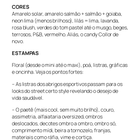
CORES
Amarelo solar, amarelo salmão + salmão + goiaba,
neon lima (menos brilhoso), lilás = lima, lavanda,
rosa blush, verdes do tom pastel até o musgo, beges,
terrosos, P&B, vermelho. Aliás, o candy Collor de
novo.
ESTAMPAS
Floral (desde o mini até o maxi), poá, listras, gráficas
e oncinha. Veja os pontos fortes:
– As listras dos abrigos esportivos passam para os
looks do street certo style revelando o desejo de
vida saudável.
– O paetê (mais cool, sem muito brilho), couro,
assimetria, alfaiataria oversized, ombros
deslocados, decotes ombro a ombro, ombro só,
comprimento mídi, beira a tornozelo, franjas,
materiais como ráfia, vime e cortiça.