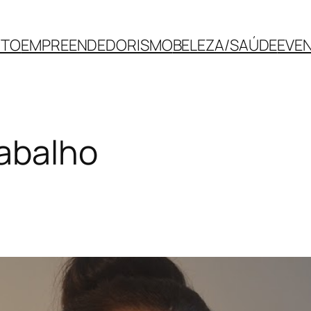
NTO
EMPREENDEDORISMO
BELEZA/SAÚDE
EVE
abalho