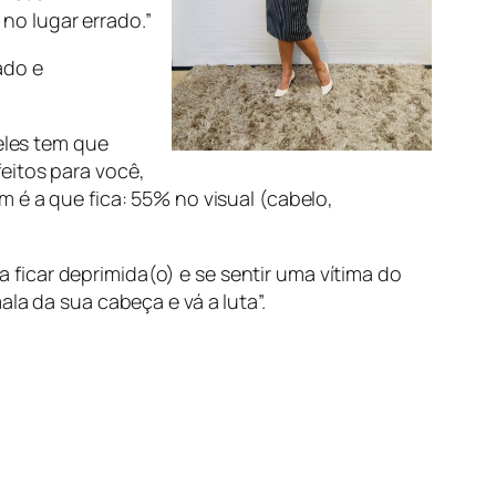
no lugar errado
.”
ado e
eles tem que
eitos para você,
 é a que fica: 55% no visual (cabelo,
a ficar deprimida(o) e se sentir uma vítima do
ala da sua cabeça e vá a luta
”.