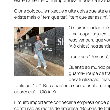
extremamente contemporânea, moderna e atual
Glória colocou em xeque muita coisa que até en
existe mais o “tem que ter”, “tem que ser assim”, “
O mais importante é
uma roupa, seja em 
resolver para que vo
“Alô chics”, nos sen
Trace sua “Persona”, 
Quanto ao mundo pro
guarda- roupa de tr
desatualização, mas
futilidade”, e “…Boa aparência não substitui c
aparência
” – Glória Kalil
É muito importante conhecer a empresa onde pr
conta são as regras de empresa. “
Roupas de tra