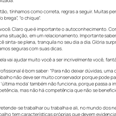
izada.
tão, tínhamos como correta, regras a seguir. Muitas p
o brega”, “o chique”.
 você. Claro que é importante o autoconhecimento. Com
uma situação, em um relacionamento. Importante saber 
cê sinta-se plena, tranquila no seu dia a dia. Glória 
tíamos seguras com suas dicas.
ela vai ajudar muito você a ser incrivelmente você, fant
fissional é bom saber: “
Para não deixar dúvidas, uma d
abalho não deve ser muito conservador porque pode pas
 ‘última moda’ também não funciona, porque passa a i
ompetência, mas não há competência que não se benefic
etende-se trabalhar ou trabalha e ali, no mundo dos n
balho tem características próprias que devem evidencia