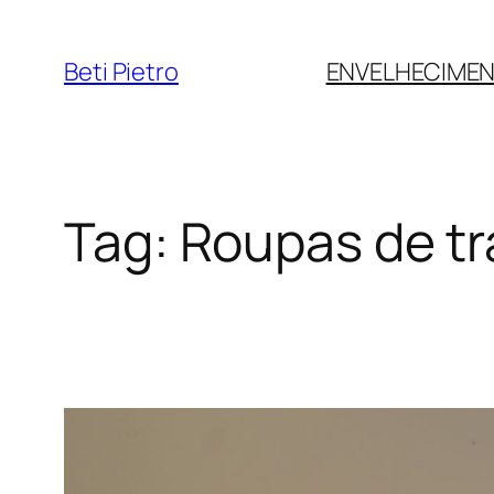
Pular
para
Beti Pietro
ENVELHECIME
o
conteúdo
Tag:
Roupas de tr