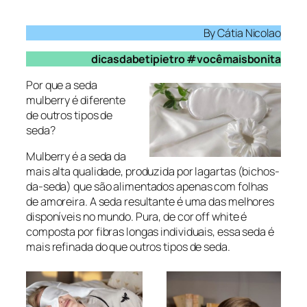
By Cátia Nicolao
dicasdabetipietro #vocêmaisbonita
Por que a seda
mulberry é diferente
de outros tipos de
seda?
Mulberry é a seda da
mais alta qualidade, produzida por lagartas (bichos-
da-seda) que são alimentados apenas com folhas
de amoreira. A seda resultante é uma das melhores
disponíveis no mundo. Pura, de cor off white é
composta por fibras longas individuais, essa seda é
mais refinada do que outros tipos de seda.