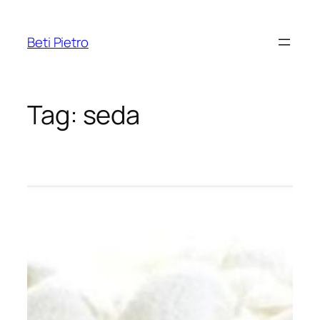
Pular
para
Beti Pietro
o
conteúdo
Tag:
seda