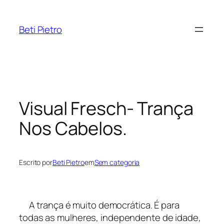
Pular
para
Beti Pietro
o
conteúdo
Visual Fresch- Trança
Nos Cabelos.
Escrito por
Beti Pietro
em
Sem categoria
A trança é muito democrática. É para
todas as mulheres, independente de idade,