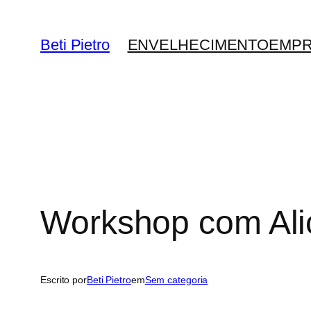
Pular
para
Beti Pietro
ENVELHECIMENTO
EMP
o
conteúdo
Workshop com Alic
Escrito por
Beti Pietro
em
Sem categoria