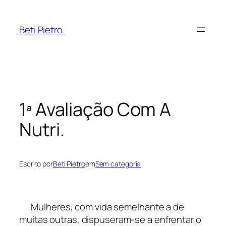
Pular
para
Beti Pietro
o
conteúdo
1ª Avaliação Com A
Nutri.
Escrito por
Beti Pietro
em
Sem categoria
Mulheres, com vida semelhante a de
muitas outras, dispuseram-se a enfrentar o