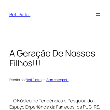
Pular
para
Beti Pietro
o
conteúdo
A Geração De Nossos
Filhos!!!
Escrito por
Beti Pietro
em
Sem categoria
O Núcleo de Tendências e Pesquisa do
Espaço Experiência da Famecos, da PUC-RS,