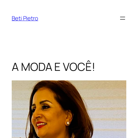
Pular
para
Beti Pietro
o
conteúdo
A MODA E VOCÊ!