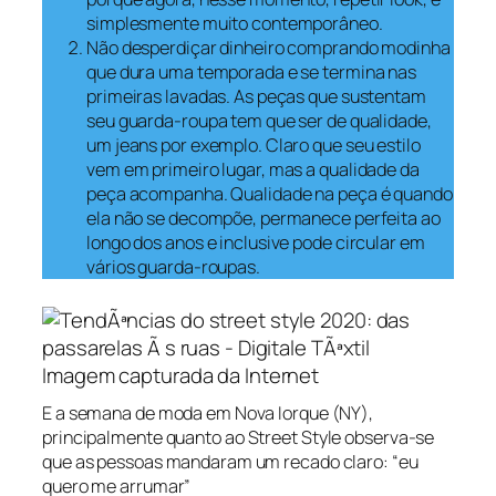
simplesmente muito contemporâneo.
Não desperdiçar dinheiro comprando modinha
que dura uma temporada e se termina nas
primeiras lavadas. As peças que sustentam
seu guarda-roupa tem que ser de qualidade,
um jeans por exemplo. Claro que seu estilo
vem em primeiro lugar, mas a qualidade da
peça acompanha. Qualidade na peça é quando
ela não se decompõe, permanece perfeita ao
longo dos anos e inclusive pode circular em
vários guarda-roupas.
Imagem capturada da Internet
E a semana de moda em Nova Iorque (NY),
principalmente quanto ao
Street Style
observa-se
que as pessoas mandaram um recado claro:
“eu
quero me arrumar”