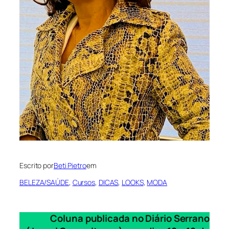
Escrito por
Beti Pietro
em
BELEZA/SAÚDE
, 
Cursos
, 
DICAS
, 
LOOKS
, 
MODA
Coluna publicada no Diário Serrano