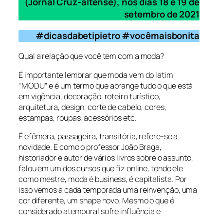
(Jornal Cruz-altense), nos dias 18 e 19 de
setembro de 2021
#dicasdabetipietro #vocêmaisbonita
Qual a relação que você tem com a moda?
É importante lembrar que moda vem do latim
“MODU”
e é um termo que abrange tudo o que está
em vigência, decoração, roteiro turístico,
arquitetura, design, corte de cabelo, cores,
estampas, roupas, acessórios etc.
É efêmera, passageira, transitória, refere-se a
novidade. E como o professor João Braga,
historiador e autor de vários livros sobre o assunto,
falou em um dos cursos que fiz online, tendo ele
como mestre,
moda é business, é
capitalista.
Por
isso vemos a cada temporada uma reinvenção, uma
cor diferente, um shape novo. Mesmo o que é
considerado atemporal sofre influência e