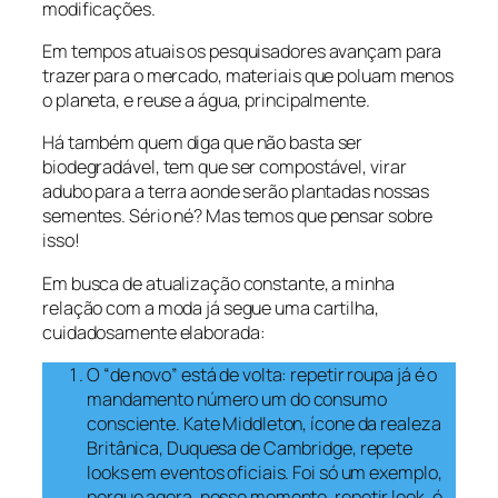
modificações.
Em tempos atuais os pesquisadores avançam para
trazer para o mercado, materiais que poluam menos
o planeta, e reuse a água, principalmente.
Há também quem diga que não basta ser
biodegradável, tem que ser compostável, virar
adubo para a terra aonde serão plantadas nossas
sementes. Sério né? Mas temos que pensar sobre
isso!
Em busca de atualização constante, a minha
relação com a moda já segue uma cartilha,
cuidadosamente elaborada:
O “de novo” está de volta: repetir roupa já é o
mandamento número um do consumo
consciente. Kate Middleton, ícone da realeza
Britânica, Duquesa de Cambridge, repete
looks em eventos oficiais. Foi só um exemplo,
porque agora, nesse momento, repetir look, é