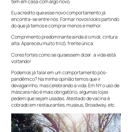
tem em casa com algo novo.
Eu acredito que esse novo comportamento já
encontra-se entre nós. Formar novos looks partindo
do que já temos e comprar menos e melhor.
Comprimento predominante ainda é o midi, cintura
alta. Apareceu muito tricô, frente única.
Cores fortes como se quisessem dizer:
a vida está
voltando!
Podemos já falar em um comportamento pós-
pandêmico? Na minha opinião temos que ir
devagarinho, mas celebrando a vida. Em NY o uso de
máscara não é mais obrigatório, algumas lojas
pedem que sejam usadas. Atestado de vacina é
cobrado em restaurantes, museus, Broadway, etc.