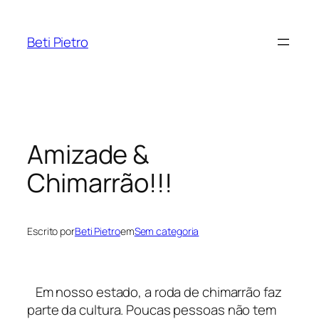
Pular
para
Beti Pietro
o
conteúdo
Amizade &
Chimarrão!!!
Escrito por
Beti Pietro
em
Sem categoria
Em nosso estado, a roda de chimarrão faz
parte da cultura. Poucas pessoas não tem