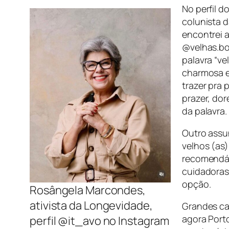
No perfil d
colunista d
encontrei a
@velhas.bo
palavra “ve
charmosa e
trazer pra 
prazer, dor
da palavra.
Outro assu
velhos (as)
recomendáv
cuidadoras
opção.
Rosângela Marcondes,
ativista da Longevidade,
Grandes ca
agora Porto
perfil @it_avo no Instagram