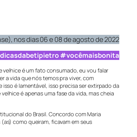
se), nos dias 06 e 08 de agosto de 202
2
dicasdabetipietro #vocêmaisbonita
ue velhice é um fato consumado, eu vou falar
er a vida que nós temos pra viver, com
 isso é lamentável, isso precisa ser extirpado da
 velhice é apenas uma fase da vida, mas cheia
titucional do Brasil. Concordo com Maria
os (as) como queiram, ficavam em seus