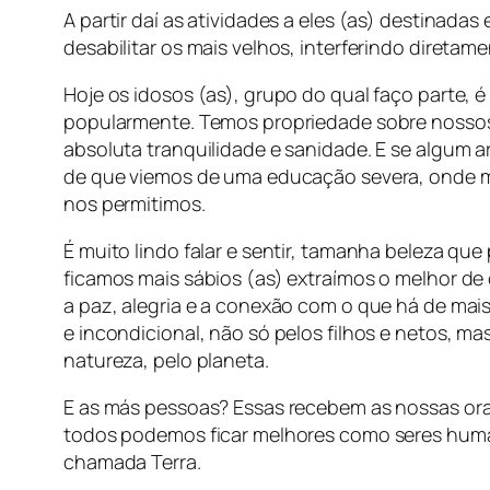
A partir daí as atividades a eles (as) destinada
desabilitar os mais velhos, interferindo direta
Hoje os idosos (as), grupo do qual faço parte, é
popularmente. Temos propriedade sobre nossos
absoluta tranquilidade e sanidade. E se algum 
de que viemos de uma educação severa, onde mu
nos permitimos.
É muito lindo falar e sentir, tamanha beleza q
ficamos mais sábios (as) extraímos o melhor 
a paz, alegria e a conexão com o que há de mai
e incondicional, não só pelos filhos e netos, m
natureza, pelo planeta.
E as más pessoas? Essas recebem as nossas ora
todos podemos ficar melhores como seres human
chamada Terra.