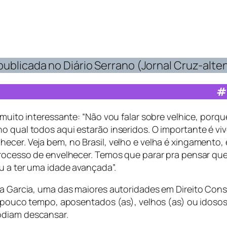
ublicada no Diário Serrano (Jornal Cruz-alten
#
 muito interessante: “
Não vou falar sobre velhice, porq
no qual todos aqui estarão inseridos
.
O importante é viv
cer. Veja bem, no Brasil, velho e velha é xingamento, e
processo de envelhecer. Temos que parar pra pensar que
ou a ter uma idade avançada
”.
ia Garcia, uma das maiores autoridades em Direito Cons
até pouco tempo, aposentados (as), velhos (as) ou idos
odiam descansar.