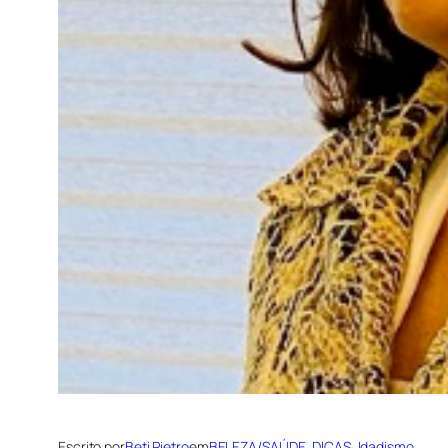
Escrito por
Beti Pietro
em
BELEZA/SAÚDE
, 
DICAS
, 
Idadismo