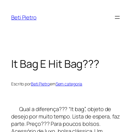
Pular
para
Beti Pietro
o
conteúdo
It Bag E Hit Bag???
Escrito por
Beti Pietro
em
Sem categoria
Qual a diferença??? “It bag”, objeto de
desejo por muito tempo. Lista de espera, faz
parte. Preço??? Para poucos bolsos.
Acessório de luxo, bolsa clássica. Um