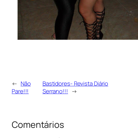
←
Não
Bastidores- Revista Diário
Pare!!!
Serrano!!!
→
Comentários