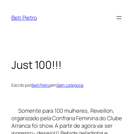
Pular
para
Beti Pietro
o
conteúdo
Just 100!!!
Escrito por
Beti Pietro
em
Sem categoria
Somente para 100 mulheres, Reveillon,
organizado pela Confraria Feminina do Clube
Arranca foi show. A partir de agora vai ser
ingresso- desejo!!! Bebida geladinha e