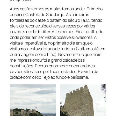
Após desfazermos as malas fomos andar. Primeiro
destino, Castelo de São Jorge. As primeiras
fortalezas do castelo datam do século I a.C., tendo
ele sido reconstruído diversas vezes por vários
povos e recebido diferentes nomes. Fica no alto, de
onde poderiam ser vistos possíveis invasores. A
visita é imperdível e, no primeiro dia em que o
visitamos, estava lotado de turistas (voltamos lá em
outra viagem com o filho). Novamente, o que mais
me impressionou foi a grandiosidade das
construções. Pedras enormes e encantadores
pavões são vistos por todos os lados. E a vista da
cidade com o Rio Tejo ao fundo é belíssima.