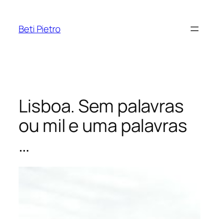
Pular
para
Beti Pietro
o
conteúdo
Lisboa. Sem palavras
ou mil e uma palavras
…