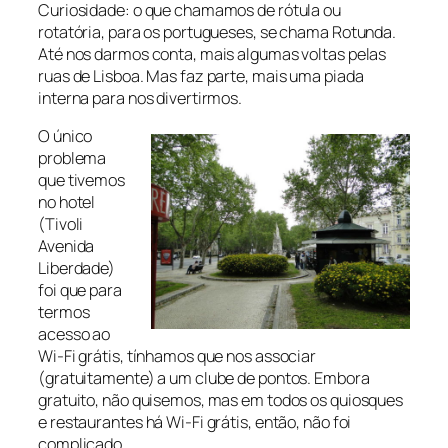
Curiosidade: o que chamamos de rótula ou
rotatória, para os portugueses, se chama Rotunda.
Até nos darmos conta, mais algumas voltas pelas
ruas de Lisboa. Mas faz parte, mais uma piada
interna para nos divertirmos.
O único
problema
que tivemos
no hotel
(Tivoli
Avenida
Liberdade)
foi que para
termos
acesso ao
Wi-Fi grátis, tínhamos que nos associar
(gratuitamente) a um clube de pontos. Embora
gratuito, não quisemos, mas em todos os quiosques
e restaurantes há Wi-Fi grátis, então, não foi
complicado.