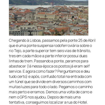
Chegando à Lisboa, passamos pela ponte 25 de Abril
que é uma ponte suspensa rodoferroviária sobre o
rio Tejo, a parte superior tem seis vias de trânsito,
tres em cada mão e a parte inferior possui duas
linhas de trem. Passando a ponte, paramos para
abastecer (lá nessa época os postos já eram self
service. E agora como fazer? Perguntamos e deu
tudo certo) e após, confusão total na entrada com
um túnel que se divide em diversos caminhos com
muitas luzes para todo o lado. Pegamos o caminho
mais perto e erramos. Demos uma volta de carro e
nem o GPS nos ajudou. Depois de mais uma
tentativa, conseguimos localizar a rua do Hotel.