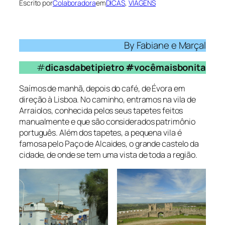
Escrito por
Colaboradora
em
DICAS
, 
VIAGENS
By Fabiane e Marçal
#
dicasdabetipietro #vocêmaisbonita
Saímos de manhã, depois do café, de Évora em
direção à Lisboa. No caminho, entramos na vila de
Arraiolos, conhecida pelos seus tapetes feitos
manualmente e que são considerados patrimônio
português. Além dos tapetes, a pequena vila é
famosa pelo Paço de Alcaides, o grande castelo da
cidade, de onde se tem uma vista de toda a região.