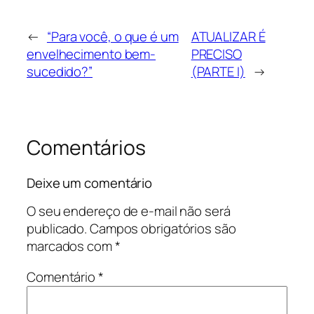
←
“Para você, o que é um
ATUALIZAR É
envelhecimento bem-
PRECISO
sucedido?”
(PARTE I)
→
Comentários
Deixe um comentário
O seu endereço de e-mail não será
publicado.
Campos obrigatórios são
marcados com
*
Comentário
*