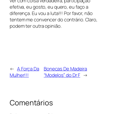
ver com coisa verdadeira, participação
efetiva, eu gosto, eu quero, eu faço a
diferença. Eu vou a luta!!! Por favor, não
tentem me convencer do contrário. Claro,
podem ter outra opinião.
←
A Força Da
Bonecas De Madeira
Mulher!!!
“Modelos” do Dr F
→
Comentários