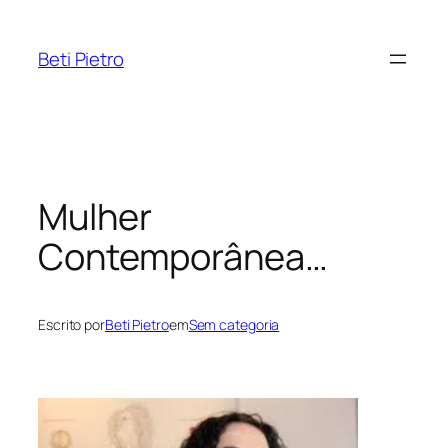
Pular
para
Beti Pietro
o
conteúdo
Mulher
Contemporânea…
Escrito por
Beti Pietro
em
Sem categoria