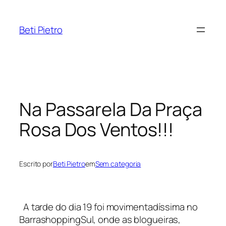
Pular
para
Beti Pietro
o
conteúdo
Na Passarela Da Praça
Rosa Dos Ventos!!!
Escrito por
Beti Pietro
em
Sem categoria
A tarde do dia 19 foi movimentadíssima no
BarrashoppingSul, onde as blogueiras,