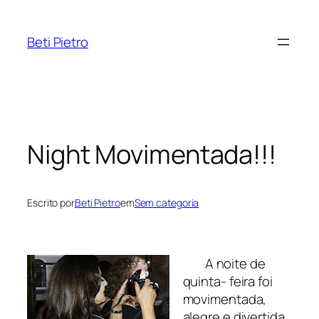
Pular
para
Beti Pietro
o
conteúdo
Night Movimentada!!!
Escrito por
Beti Pietro
em
Sem categoria
A noite de
quinta- feira foi
movimentada,
alegre e divertida,