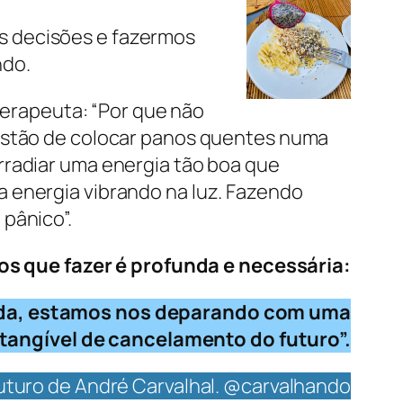
s decisões e fazermos
ndo.
oterapeuta: “Por que não
uestão de colocar panos quentes numa
rradiar uma energia tão boa que
 energia vibrando na luz. Fazendo
pânico”.
os que fazer é profunda e necessária:
a vida, estamos nos deparando com uma
 tangível de cancelamento do futuro”.
futuro de André Carvalhal. @carvalhando