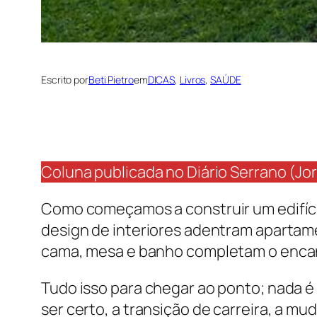
Escrito por
Beti Pietro
em
DICAS
, 
Livros
, 
SAÚDE
Coluna publicada no Diário Serrano (Jor
Como começamos a construir um edifíci
design de interiores adentram apartam
cama, mesa e banho completam o enca
Tudo isso para chegar ao ponto; nada é
ser certo, a transição de carreira, a 