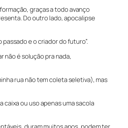
nsformação, graças a todo avanço
presenta. Do outro lado, apocalipse
 passado e o criador do futuro”.
r não é solução pra nada,
nha rua não tem coleta seletiva), mas
a caixa ou uso apenas uma sacola
entáveis, duram muitos anos, podem ter