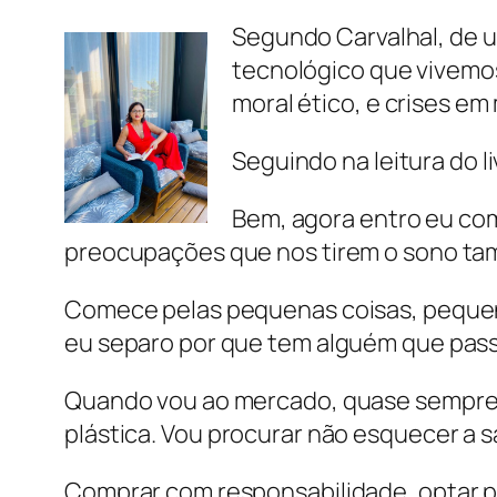
Segundo Carvalhal, de u
tecnológico que vivemos 
moral ético, e crises em
Seguindo na leitura do l
Bem, agora entro eu co
preocupações que nos tirem o sono ta
Comece pelas pequenas coisas, pequenas
eu separo por que tem alguém que passa
Quando vou ao mercado, quase sempre e
plástica. Vou procurar não esquecer a s
Comprar com responsabilidade, optar p