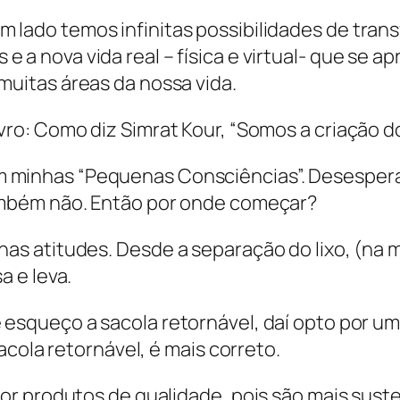
m lado temos infinitas possibilidades de tra
e a nova vida real – física e virtual- que se a
 muitas áreas da nossa vida.
ivro: Como diz Simrat Kour, “Somos a criação do
m minhas “Pequenas Consciências”. Desespera
mbém não. Então por onde começar?
 atitudes. Desde a separação do lixo, (na mi
 e leva.
squeço a sacola retornável, daí opto por um
acola retornável, é mais correto.
or produtos de qualidade, pois são mais sust