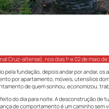
nal Cruz-altense), nos dias 1º e 02 de maio de
o pela fundação, depois andar por andar, os 
ento por apartamento, móveis, utensílios dom
ntamento de quem sonhou, economizou, trab
 feito do dia para noite. A desconstrução de 
mudança de comportamento é um caminho sem v