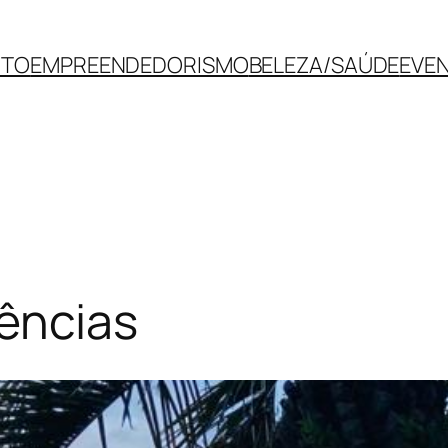
NTO
EMPREENDEDORISMO
BELEZA/SAÚDE
EVE
ências