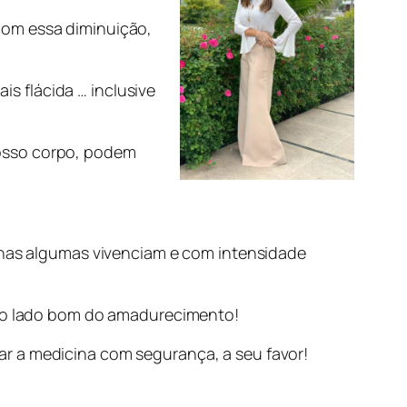
com essa diminuição,
s flácida … inclusive
nosso corpo, podem
penas algumas vivenciam e com intensidade
s o lado bom do amadurecimento!
ar a medicina com segurança, a seu favor!