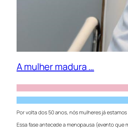
A mulher madura …
Por volta dos 50 anos, nós mulheres já estamo
Essa fase antecede a menopausa (evento que m