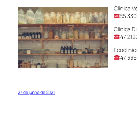
Clinica V
55 33
Clinica 
47 21
Ecoclini
47 33
27 de junho de 2021