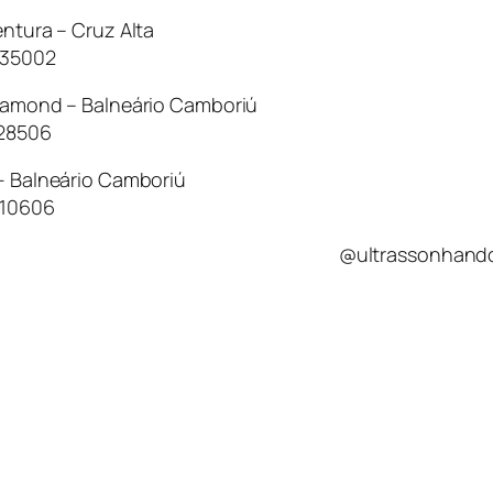
entura – Cruz Alta
035002
Diamond – Balneário Camboriú
228506
c- Balneário Camboriú
610606
@ultrassonhand