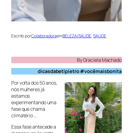
Escrito por
Colaboradora
em
BELEZA/SAÚDE
, 
SAÚDE
By Graciela Machado
dicasdabetipietro #vocêmaisbonita
Por volta dos 50 anos,
nós mulheres já
estamos
experimentando uma
fase que chama
climatério …
Essa fase antecede a