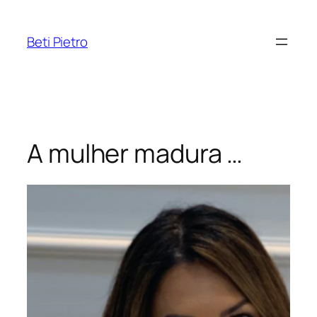
Pular
para
Beti Pietro
o
conteúdo
A mulher madura …