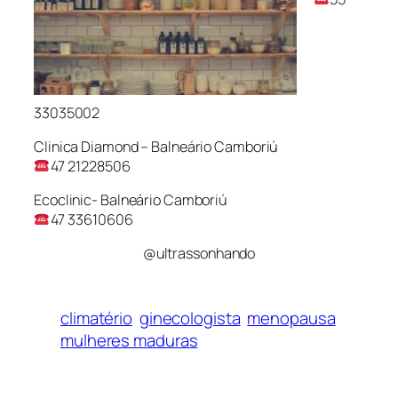
33035002
Clinica Diamond – Balneário Camboriú
47 21228506
Ecoclinic- Balneário Camboriú
47 33610606
@ultrassonhando
climatério
ginecologista
menopausa
mulheres maduras