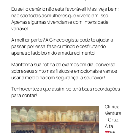
Eu sei, o cenário não está favorável! Mas, veja bem:
não são todas as mulheres que vivenciam isso.
Apenas algumas vivenciam e com intensidade
variável…
A melhor parte? A Ginecologista pode te ajudar a
passar por essa fase curtindo e desfrutando
apenas o lado bom do amadurecimento!
Mantenha sua rotina de exames em dia, converse
sobre seus sintomas físicos e emocionais e vamos
usar a medicina com segurança, a seu favor!
Tenho certeza que assim, só terá boas recordações
para contar!
Clinica
Ventura
– Cruz
Alta
55