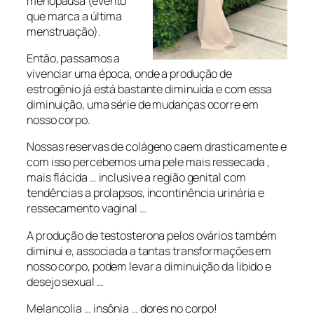
menopausa (evento
que marca a última
menstruação).
Então, passamos a
vivenciar uma época, onde a produção de
estrogênio já está bastante diminuída e com essa
diminuição, uma série de mudanças ocorre em
nosso corpo.
Nossas reservas de colágeno caem drasticamente e
com isso percebemos uma pele mais ressecada ,
mais flácida … inclusive a região genital com
tendências a prolapsos, incontinência urinária e
ressecamento vaginal …
A produção de testosterona pelos ovários também
diminui e, associada a tantas transformações em
nosso corpo, podem levar a diminuição da libido e
desejo sexual …
Melancolia … insônia … dores no corpo!