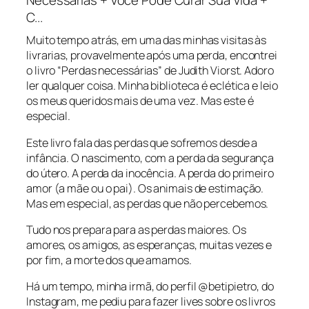
Muito tempo atrás, em uma das minhas visitas às
livrarias, provavelmente após uma perda, encontrei
o livro “Perdas necessárias” de Judith Viorst. Adoro
ler qualquer coisa. Minha biblioteca é eclética e leio
os meus queridos mais de uma vez. Mas este é
especial.
Este livro fala das perdas que sofremos desde a
infância. O nascimento, com a perda da segurança
do útero. A perda da inocência. A perda do primeiro
amor (a mãe ou o pai). Os animais de estimação.
Mas em especial, as perdas que não percebemos.
Tudo nos prepara para as perdas maiores. Os
amores, os amigos, as esperanças, muitas vezes e
por fim, a morte dos que amamos.
Há um tempo, minha irmã, do perfil @betipietro, do
Instagram, me pediu para fazer lives sobre os livros