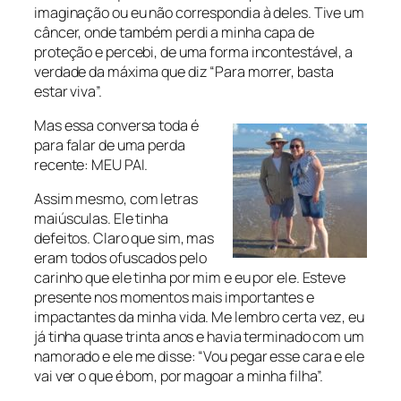
imaginação ou eu não correspondia à deles. Tive um
câncer, onde também perdi a minha capa de
proteção e percebi, de uma forma incontestável, a
verdade da máxima que diz “Para morrer, basta
estar viva”.
Mas essa conversa toda é
para falar de uma perda
recente: MEU PAI.
Assim mesmo, com letras
maiúsculas. Ele tinha
defeitos. Claro que sim, mas
eram todos ofuscados pelo
carinho que ele tinha por mim e eu por ele. Esteve
presente nos momentos mais importantes e
impactantes da minha vida. Me lembro certa vez, eu
já tinha quase trinta anos e havia terminado com um
namorado e ele me disse: “Vou pegar esse cara e ele
vai ver o que é bom, por magoar a minha filha”.