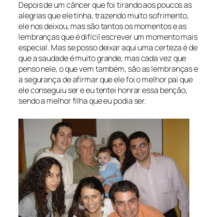
Depois de um câncer que foi tirando aos poucos as
alegrias que ele tinha, trazendo muito sofrimento,
ele nos deixou, mas são tantos os momentos e as
lembranças que é difícil escrever um momento mais
especial. Mas se posso deixar aqui uma certeza é de
que a saudade é muito grande, mas cada vez que
penso nele, o que vem também, são as lembranças e
a segurança de afirmar que ele foi o melhor pai que
ele conseguiu ser e eu tentei honrar essa benção,
sendo a melhor filha que eu podia ser.