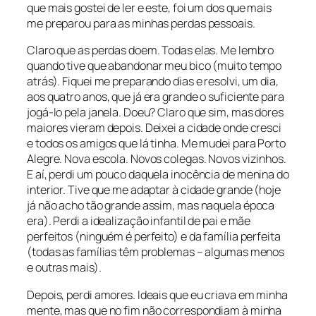
que mais gostei de ler e este, foi um dos que mais
me preparou para as minhas perdas pessoais.
Claro que as perdas doem. Todas elas. Me lembro
quando tive que abandonar meu bico (muito tempo
atrás). Fiquei me preparando dias e resolvi, um dia,
aos quatro anos, que já era grande o suficiente para
jogá-lo pela janela. Doeu? Claro que sim, mas dores
maiores vieram depois. Deixei a cidade onde cresci
e todos os amigos que lá tinha. Me mudei para Porto
Alegre. Nova escola. Novos colegas. Novos vizinhos.
E aí, perdi um pouco daquela inocência de menina do
interior. Tive que me adaptar à cidade grande (hoje
já não acho tão grande assim, mas naquela época
era). Perdi a idealização infantil de pai e mãe
perfeitos (ninguém é perfeito) e da família perfeita
(todas as famílias têm problemas – algumas menos
e outras mais).
Depois, perdi amores. Ideais que eu criava em minha
mente, mas que no fim não correspondiam à minha